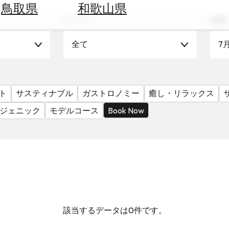
鳥取県
和歌山県
シーン
時期
全て
7
ト
サスティナブル
ガストロノミー
癒し・リラックス
ジェニック
モデルコース
Book Now
該当するデータは0件です。