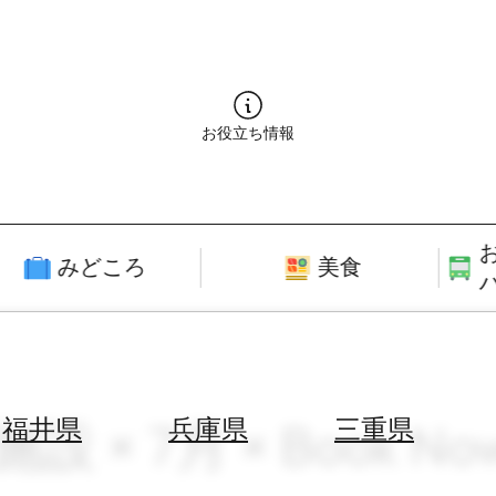
お役立ち情報
みどころ
美食
 × 7月 × Book No
福井県
兵庫県
三重県