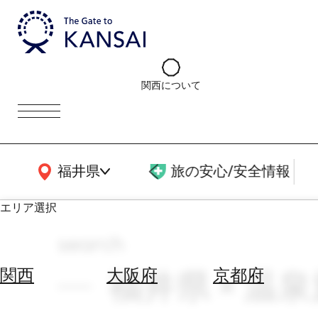
関西について
関西広域MAP
福井県
旅の安心/安全情報
エリア選択
search
エ
リ
福井県 × 温泉施設
関西
大阪府
京都府
ア
を
航
選