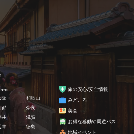
h
旅の安心/安全情報
rea
大阪
和歌山
みどころ
京都
奈良
美食
福井
滋賀
お得な移動や周遊パス
兵庫
徳島
地域イベント