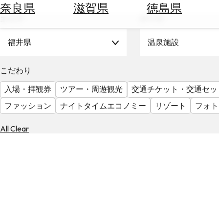
空
ぶ
奈良県
滋賀県
徳島県
券
エリア
テーマ
を
ホ
探
テ
福井県
温泉施設
す
ル
を
為
こだわり
探
替
す
入場・拝観券
ツアー・周遊観光
交通チケット・交通セッ
を
調
ファッション
ナイトタイムエコノミー
リゾート
フォト
べ
天
る
気
All Clear
を
見
る