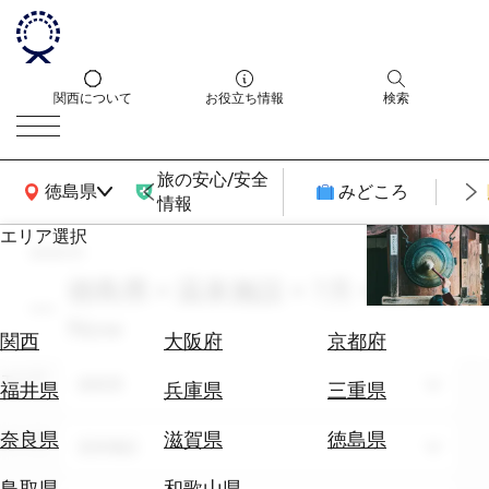
関西について
お役立ち情報
検索
旅の安心/安全
関西広域MAP
徳島県
みどころ
情報
エリア選択
search
エ
リ
徳島県 × 温泉施設 × 7月 × Book
ア
Now
を
航
関西
大阪府
京都府
選
空
ぶ
エリア
徳島県
券
福井県
兵庫県
三重県
を
ホ
探
奈良県
滋賀県
徳島県
テーマ
温泉施設
テ
す
ル
鳥取県
和歌山県