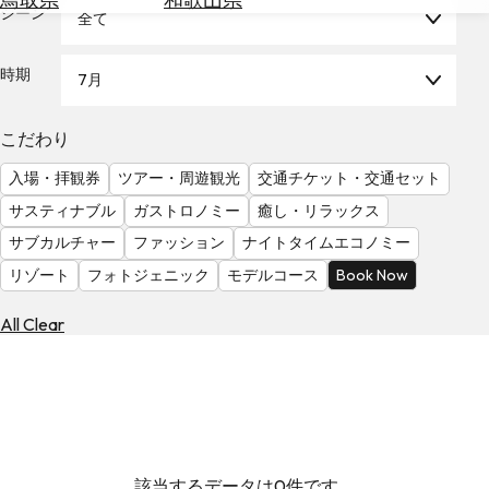
を
シーン
全て
為
探
替
す
を
時期
7月
調
べ
天
こだわり
る
気
を
入場・拝観券
ツアー・周遊観光
交通チケット・交通セット
見
サスティナブル
ガストロノミー
癒し・リラックス
る
サブカルチャー
ファッション
ナイトタイムエコノミー
リゾート
フォトジェニック
モデルコース
Book Now
All Clear
該当するデータは0件です。