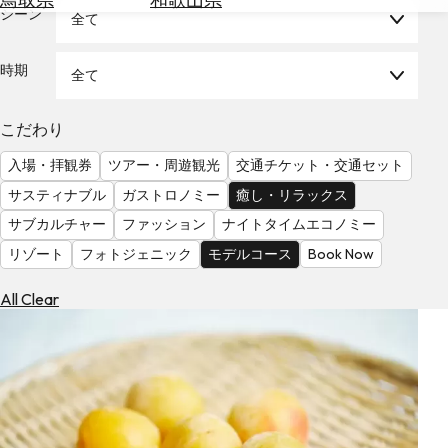
を
シーン
全て
為
探
替
す
を
時期
全て
調
べ
天
こだわり
る
気
を
入場・拝観券
ツアー・周遊観光
交通チケット・交通セット
見
サスティナブル
ガストロノミー
癒し・リラックス
る
サブカルチャー
ファッション
ナイトタイムエコノミー
リゾート
フォトジェニック
モデルコース
Book Now
All Clear