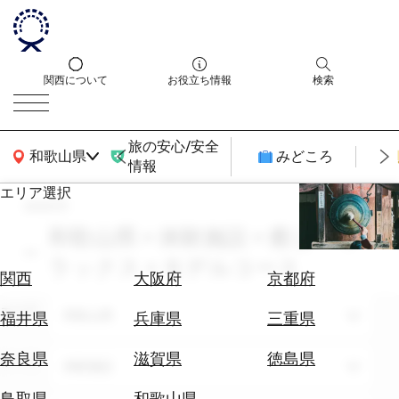
関西について
お役立ち情報
検索
旅の安心/安全
関西広域MAP
和歌山県
みどころ
情報
エリア選択
search
エ
リ
和歌山県 × 体験施設 × 癒し・リ
ア
ラックス × モデルコース
を
航
関西
大阪府
京都府
選
空
ぶ
エリア
券
和歌山県
福井県
兵庫県
三重県
を
ホ
探
奈良県
滋賀県
徳島県
テーマ
体験施設
テ
す
ル
鳥取県
和歌山県