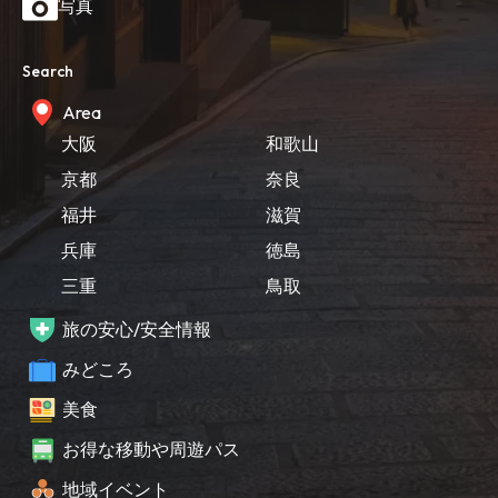
写真
Search
Area
大阪
和歌山
京都
奈良
福井
滋賀
兵庫
徳島
三重
鳥取
旅の安心/安全情報
みどころ
美食
お得な移動や周遊パス
地域イベント