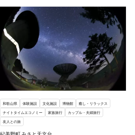
和歌山県
体験施設
文化施設
博物館
癒し・リラックス
ナイトタイムエコノミー
家族旅行
カップル・夫婦旅行
友人との旅
紀美野町 みさと天文台