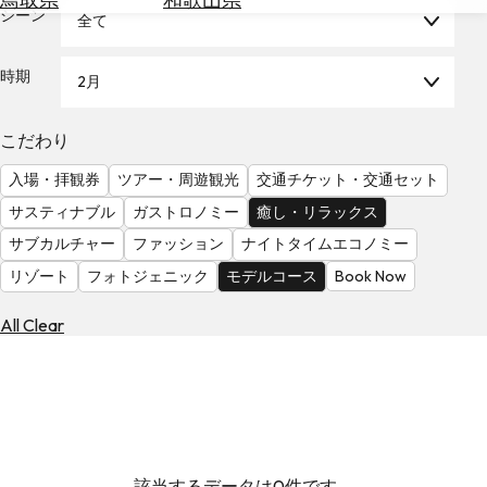
を
シーン
全て
為
探
替
す
を
時期
2月
調
べ
天
こだわり
る
気
を
入場・拝観券
ツアー・周遊観光
交通チケット・交通セット
見
サスティナブル
ガストロノミー
癒し・リラックス
る
サブカルチャー
ファッション
ナイトタイムエコノミー
リゾート
フォトジェニック
モデルコース
Book Now
All Clear
該当するデータは0件です。