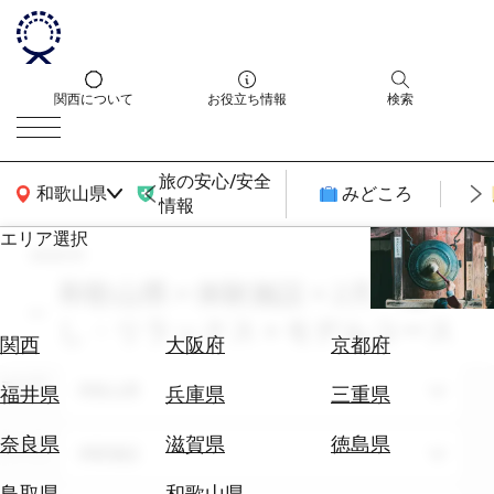
関西について
お役立ち情報
検索
旅の安心/安全
関西広域MAP
和歌山県
みどころ
情報
エリア選択
search
エ
リ
和歌山県 × 体験施設 × 2月 × 癒
ア
し・リラックス × モデルコース
を
航
関西
大阪府
京都府
選
空
ぶ
エリア
券
和歌山県
福井県
兵庫県
三重県
を
ホ
探
奈良県
滋賀県
徳島県
テーマ
体験施設
テ
す
ル
鳥取県
和歌山県