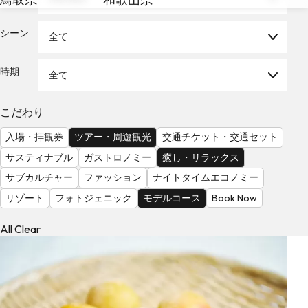
を
為
探
替
シーン
す
全て
を
調
時期
全て
べ
天
る
気
を
こだわり
見
入場・拝観券
ツアー・周遊観光
交通チケット・交通セット
る
サスティナブル
ガストロノミー
癒し・リラックス
サブカルチャー
ファッション
ナイトタイムエコノミー
リゾート
フォトジェニック
モデルコース
Book Now
All Clear