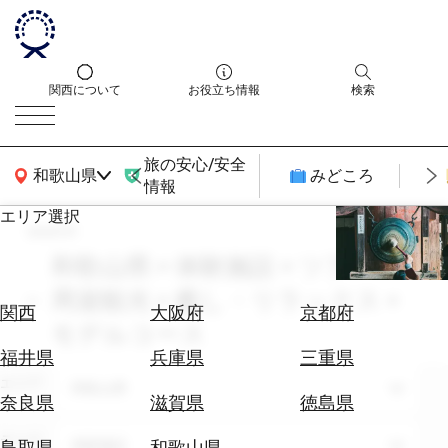
関西について
お役立ち情報
検索
旅の安心/安全
関西広域MAP
和歌山県
みどころ
情報
エリア選択
search
エ
リ
和歌山県 × 体験施設 × ツアー・
ア
周遊観光 × 癒し・リラックス ×
を
航
関西
大阪府
京都府
選
モデルコース
空
ぶ
券
福井県
兵庫県
三重県
を
エリア
和歌山県
ホ
探
奈良県
滋賀県
徳島県
テ
す
ル
テーマ
体験施設
鳥取県
和歌山県