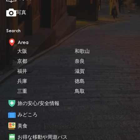
写真
Search
Area
大阪
和歌山
京都
奈良
福井
滋賀
兵庫
徳島
三重
鳥取
旅の安心/安全情報
みどころ
美食
お得な移動や周遊パス