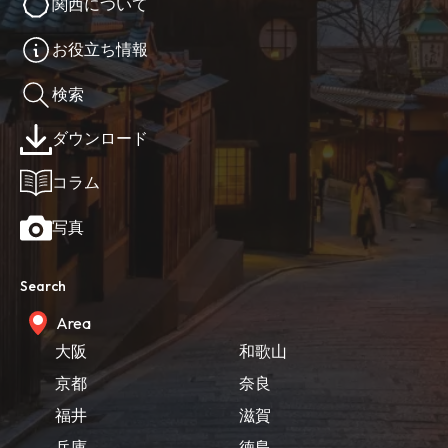
関西について
お役立ち情報
検索
ダウンロード
コラム
写真
Search
Area
大阪
和歌山
京都
奈良
福井
滋賀
兵庫
徳島