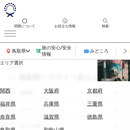
関西について
お役立ち情報
検索
旅の安心/安全
関西広域MAP
鳥取県
みどころ
情報
エリア選択
search
エ
リ
鳥取県 × ステイ × 友人との旅
ア
を
航
関西
大阪府
京都府
エリア
選
鳥取県
空
ぶ
券
福井県
兵庫県
三重県
テーマ
を
ステイ
ホ
探
奈良県
滋賀県
徳島県
テ
す
シーン
友人との旅
ル
鳥取県
和歌山県