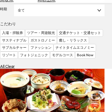
を
為
探
時期
全て
替
す
を
調
こだわり
べ
天
入場・拝観券
ツアー・周遊観光
交通チケット・交通セット
る
気
を
サスティナブル
ガストロノミー
癒し・リラックス
見
サブカルチャー
ファッション
ナイトタイムエコノミー
る
リゾート
フォトジェニック
モデルコース
Book Now
All Clear