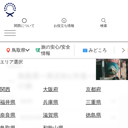
関西について
お役立ち情報
検索
旅の安心/安全
関西広域MAP
鳥取県
みどころ
情報
エリア選択
search
エ
リ
鳥取県 × 商店街&市場 × 友人と
ア
の旅
を
航
関西
大阪府
京都府
選
空
ぶ
エリア
券
鳥取県
福井県
兵庫県
三重県
を
ホ
探
奈良県
滋賀県
徳島県
テーマ
商店街&市場
テ
す
ル
鳥取県
和歌山県