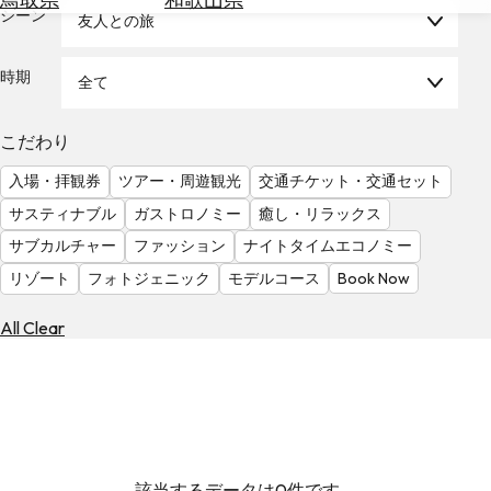
を
シーン
友人との旅
為
探
替
す
を
時期
全て
調
べ
天
こだわり
る
気
を
入場・拝観券
ツアー・周遊観光
交通チケット・交通セット
見
サスティナブル
ガストロノミー
癒し・リラックス
る
サブカルチャー
ファッション
ナイトタイムエコノミー
リゾート
フォトジェニック
モデルコース
Book Now
All Clear
該当するデータは0件です。