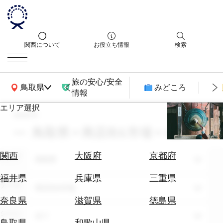
関西について
お役立ち情報
検索
旅の安心/安全
関西広域MAP
鳥取県
みどころ
情報
エリア選択
search
エ
リ
鳥取県 × 商店街&市場 × 4月
ア
を
航
関西
大阪府
京都府
エリア
選
鳥取県
空
ぶ
券
福井県
兵庫県
三重県
テーマ
を
商店街&市場
ホ
探
奈良県
滋賀県
徳島県
テ
す
シーン
全て
ル
鳥取県
和歌山県