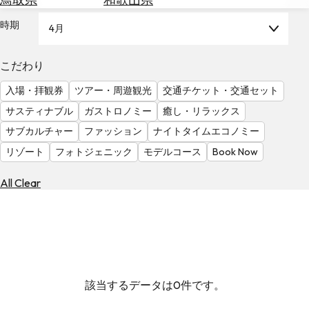
を
為
探
時期
4月
替
す
を
調
こだわり
べ
天
入場・拝観券
ツアー・周遊観光
交通チケット・交通セット
る
気
を
サスティナブル
ガストロノミー
癒し・リラックス
見
サブカルチャー
ファッション
ナイトタイムエコノミー
る
リゾート
フォトジェニック
モデルコース
Book Now
All Clear
該当するデータは0件です。