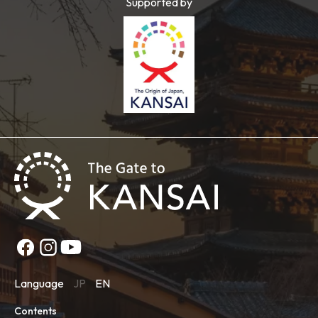
Supported by
Language
JP
EN
Contents