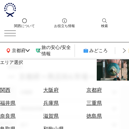
関西について
お役立ち情報
検索
旅の安心/安全
関西広域MAP
京都府
みどころ
情報
エリア選択
search
エ
リ
京都府 × 商店街&市場 × 4月
ア
を
航
関西
大阪府
京都府
エリア
選
京都府
空
ぶ
券
福井県
兵庫県
三重県
テーマ
を
商店街&市場
ホ
探
奈良県
滋賀県
徳島県
テ
す
シーン
全て
ル
鳥取県
和歌山県