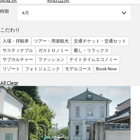
を
為
探
時期
4月
替
す
を
調
こだわり
べ
天
入場・拝観券
ツアー・周遊観光
交通チケット・交通セット
る
気
を
サスティナブル
ガストロノミー
癒し・リラックス
見
サブカルチャー
ファッション
ナイトタイムエコノミー
る
リゾート
フォトジェニック
モデルコース
Book Now
All Clear