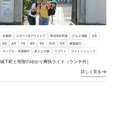
京都府
スポーツ&アウトドア
商店街&市場
グルメ体験
4月
5月
6月
7月
8月
9月
10月
11月
家族旅行
カップル・夫婦旅行
友人との旅
リゾート
フォトジェニック
城下町と明智のゆかり爽快ライド（ランチ付）
詳しく見る