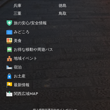
兵庫
徳島
三重
鳥取
旅の安心/安全情報
みどころ
美食
お得な移動や周遊パス
地域イベント
宿泊
お土産
最新情報
関西広域MAP
個人情報保護方針
サイトポリシー