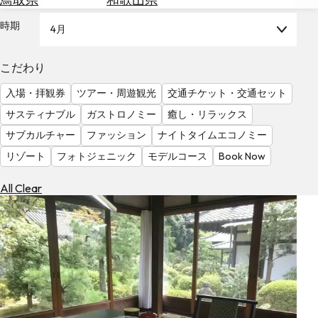
を
為
探
時期
4月
替
す
を
調
こだわり
べ
天
入場・拝観券
ツアー・周遊観光
交通チケット・交通セット
る
気
を
サスティナブル
ガストロノミー
癒し・リラックス
見
サブカルチャー
ファッション
ナイトタイムエコノミー
る
リゾート
フォトジェニック
モデルコース
Book Now
All Clear