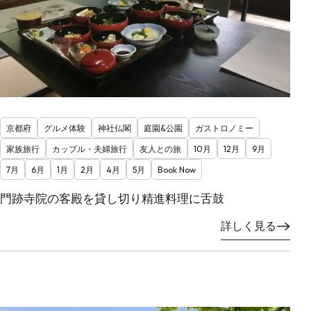
京都府
グルメ体験
神社仏閣
庭園&公園
ガストロノミー
家族旅行
カップル・夫婦旅行
友人との旅
10月
12月
9月
7月
6月
1月
2月
4月
5月
Book Now
門跡寺院の客殿を貸し切り精進料理に舌鼓
詳しく見る