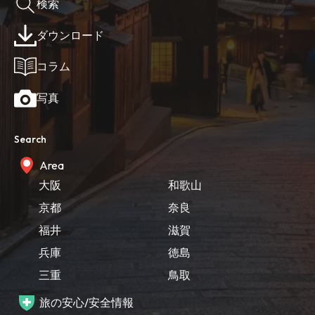
検索
ダウンロード
コラム
写真
Search
Area
大阪
和歌山
京都
奈良
福井
滋賀
兵庫
徳島
三重
鳥取
旅の安心/安全情報