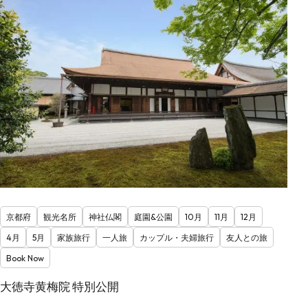
京都府
観光名所
神社仏閣
庭園&公園
10月
11月
12月
4月
5月
家族旅行
一人旅
カップル・夫婦旅行
友人との旅
Book Now
大徳寺黄梅院 特別公開