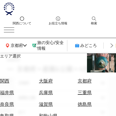
関西について
お役立ち情報
検索
旅の安心/安全
関西広域MAP
京都府
みどころ
情報
エリア選択
search
エ
リ
京都府 × 庭園&公園 × 4月
ア
を
航
関西
大阪府
京都府
エリア
選
京都府
空
ぶ
券
福井県
兵庫県
三重県
テーマ
を
庭園&公園
ホ
探
奈良県
滋賀県
徳島県
テ
す
シーン
全て
ル
鳥取県
和歌山県