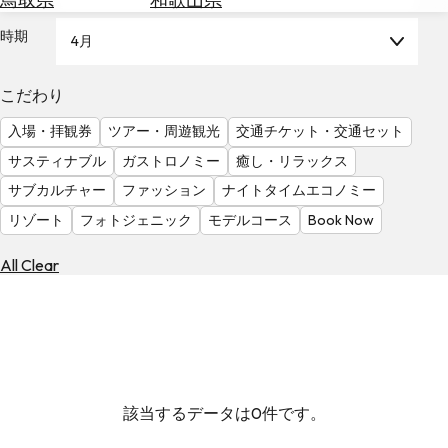
を
為
探
時期
4月
替
す
を
調
こだわり
べ
天
入場・拝観券
ツアー・周遊観光
交通チケット・交通セット
る
気
を
サスティナブル
ガストロノミー
癒し・リラックス
見
サブカルチャー
ファッション
ナイトタイムエコノミー
る
リゾート
フォトジェニック
モデルコース
Book Now
All Clear
該当するデータは0件です。