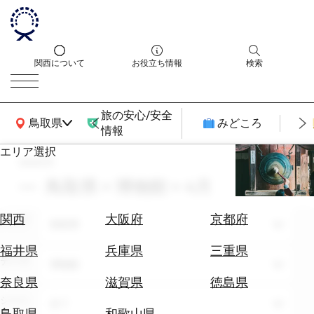
関西について
お役立ち情報
検索
旅の安心/安全
関西広域MAP
鳥取県
みどころ
情報
エリア選択
search
エ
リ
鳥取県 × 博物館 × 4月
ア
を
航
関西
大阪府
京都府
エリア
選
鳥取県
空
ぶ
券
福井県
兵庫県
三重県
テーマ
を
博物館
ホ
探
奈良県
滋賀県
徳島県
テ
す
シーン
全て
ル
鳥取県
和歌山県