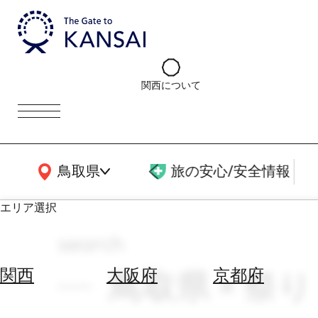
関西について
関西広域MAP
鳥取県
旅の安心/安全情報
エリア選択
search
エ
リ
鳥取県 × 祭
関西
大阪府
京都府
ア
を
航
選