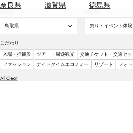
空
ぶ
奈良県
滋賀県
徳島県
券
エリア
テーマ
を
ホ
探
テ
鳥取県
祭り・イベント体験
す
ル
を
為
こだわり
探
替
す
入場・拝観券
ツアー・周遊観光
交通チケット・交通セッ
を
調
ファッション
ナイトタイムエコノミー
リゾート
フォト
べ
天
る
気
All Clear
を
見
る