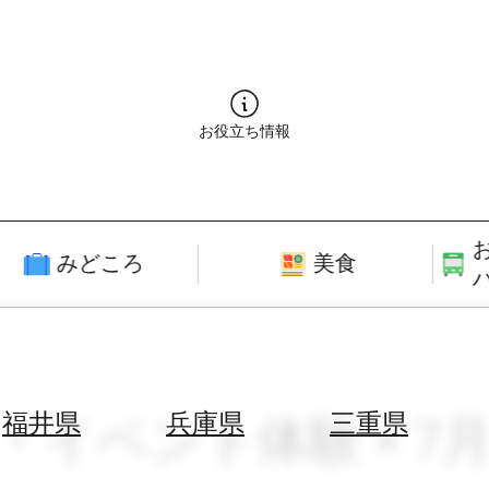
お役立ち情報
みどころ
美食
り・イベント体験 × 7
福井県
兵庫県
三重県