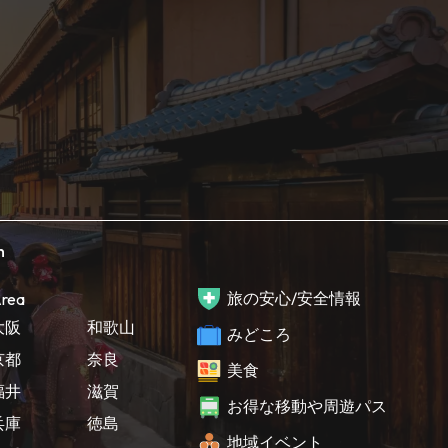
h
旅の安心/安全情報
rea
大阪
和歌山
みどころ
京都
奈良
美食
福井
滋賀
お得な移動や周遊パス
兵庫
徳島
地域イベント