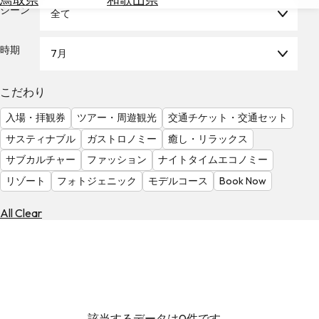
を
シーン
全て
為
探
替
す
を
時期
7月
調
べ
天
こだわり
る
気
を
入場・拝観券
ツアー・周遊観光
交通チケット・交通セット
見
サスティナブル
ガストロノミー
癒し・リラックス
る
サブカルチャー
ファッション
ナイトタイムエコノミー
リゾート
フォトジェニック
モデルコース
Book Now
All Clear
該当するデータは0件です。