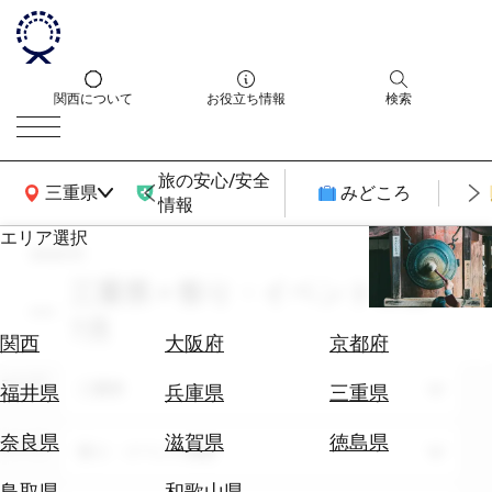
関西について
お役立ち情報
検索
旅の安心/安全
関西広域MAP
三重県
みどころ
情報
エリア選択
search
エ
リ
三重県 × 祭り・イベント体験 ×
ア
7月
を
航
関西
大阪府
京都府
選
空
ぶ
エリア
券
三重県
福井県
兵庫県
三重県
を
ホ
探
奈良県
滋賀県
徳島県
テーマ
祭り・イベント体験
テ
す
ル
鳥取県
和歌山県