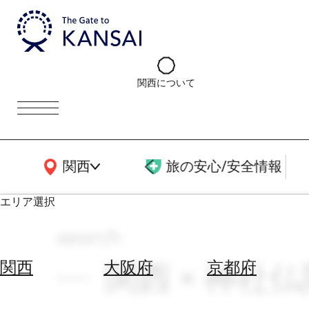
関西について
関西広域MAP
関西
旅の安心/安全情報
エリア選択
search
エ
リ
関西 × 神社
関西
大阪府
京都府
ア
を
航
選