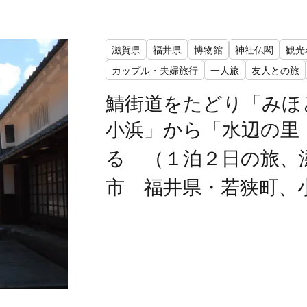
滋賀県
福井県
博物館
神社仏閣
観光
カップル・夫婦旅行
一人旅
友人との旅
鯖街道をたどり「みほ
小浜」から「水辺の里
る （１泊２日の旅、
市 福井県・若狭町、