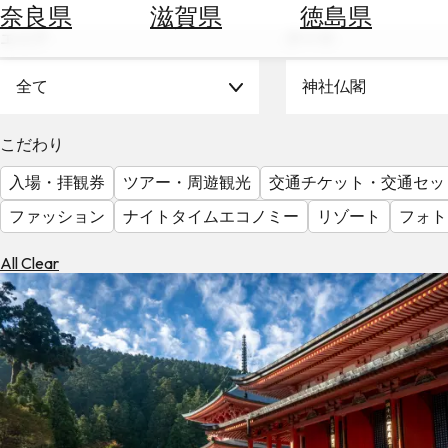
空
ぶ
奈良県
滋賀県
徳島県
券
エリア
テーマ
を
ホ
探
テ
全て
神社仏閣
す
ル
を
為
こだわり
探
替
す
入場・拝観券
ツアー・周遊観光
交通チケット・交通セッ
を
調
ファッション
ナイトタイムエコノミー
リゾート
フォト
べ
天
る
気
All Clear
を
見
る