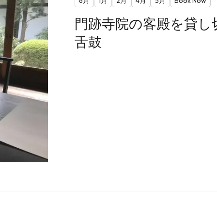
6月
1月
2月
4月
5月
Book Now
門跡寺院の客殿を貸し
舌鼓