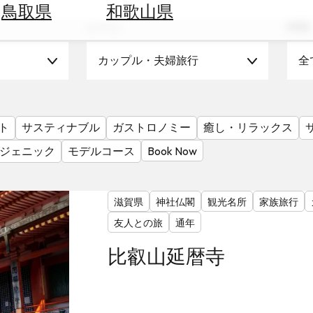
鳥取県
和歌山県
シーン
時期
カップル・夫婦旅行
全
ト
サスティナブル
ガストロノミー
癒し・リラックス
ジェニック
モデルコース
Book Now
滋賀県
神社仏閣
観光名所
家族旅行
友人との旅
通年
比叡山延暦寺