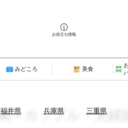
お役立ち情報
みどころ
美食
仏閣 × カップル・夫婦
福井県
兵庫県
三重県