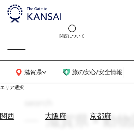
関西について
関西広域MAP
滋賀県
旅の安心/安全情報
エリア選択
search
エ
リ
滋賀県 × 動物
関西
大阪府
京都府
ア
を
航
選