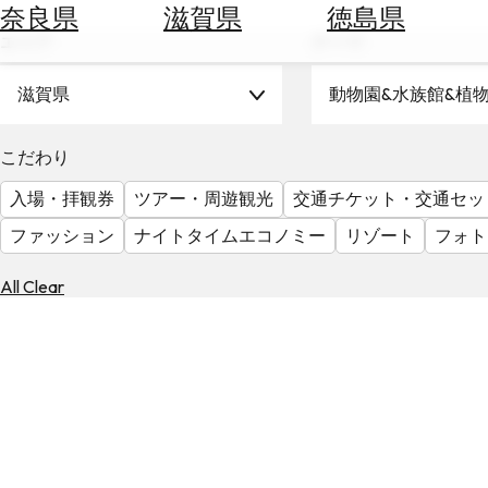
空
ぶ
奈良県
滋賀県
徳島県
券
エリア
テーマ
を
ホ
探
テ
滋賀県
動物園&水族館&植
す
ル
を
為
こだわり
探
替
す
入場・拝観券
ツアー・周遊観光
交通チケット・交通セッ
を
調
ファッション
ナイトタイムエコノミー
リゾート
フォト
べ
天
る
気
All Clear
を
見
る