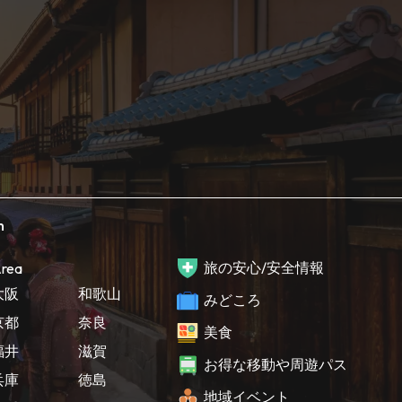
h
旅の安心/安全情報
rea
大阪
和歌山
みどころ
京都
奈良
美食
福井
滋賀
お得な移動や周遊パス
兵庫
徳島
地域イベント