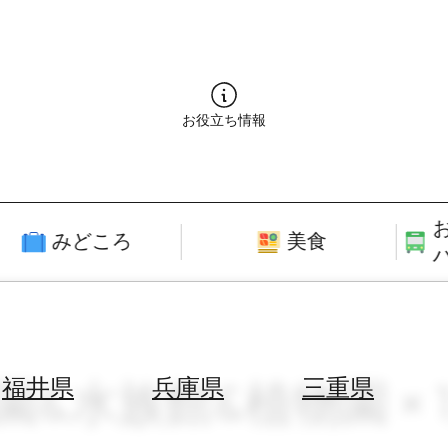
お役立ち情報
みどころ
美食
園&水族館&植物園 × 
福井県
兵庫県
三重県