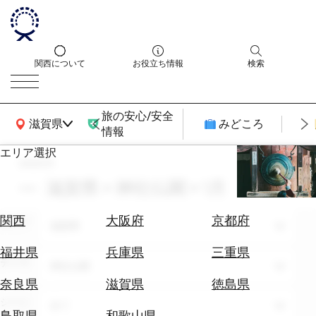
関西について
お役立ち情報
検索
旅の安心/安全
関西広域MAP
滋賀県
みどころ
情報
エリア選択
search
エ
リ
滋賀県 × 神社仏閣 × 1月
ア
を
航
関西
大阪府
京都府
エリア
選
滋賀県
空
ぶ
券
福井県
兵庫県
三重県
テーマ
を
神社仏閣
ホ
探
奈良県
滋賀県
徳島県
テ
す
シーン
全て
ル
鳥取県
和歌山県