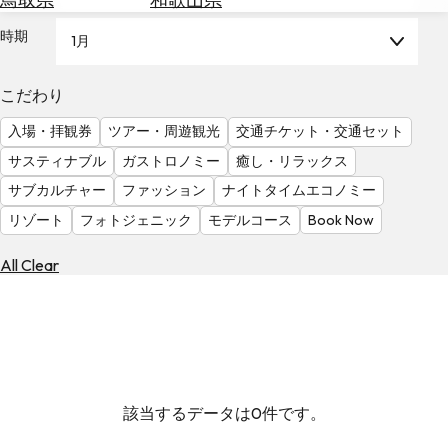
を
為
探
時期
1月
替
す
を
調
こだわり
べ
天
入場・拝観券
ツアー・周遊観光
交通チケット・交通セット
る
気
を
サスティナブル
ガストロノミー
癒し・リラックス
見
サブカルチャー
ファッション
ナイトタイムエコノミー
る
リゾート
フォトジェニック
モデルコース
Book Now
All Clear
該当するデータは0件です。