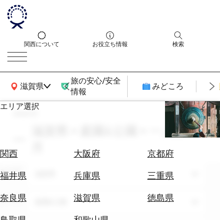
関西について
お役立ち情報
検索
旅の安心/安全
関西広域MAP
滋賀県
みどころ
情報
エリア選択
search
エ
リ
滋賀県 × 庭園&公園 × 一人旅 × 7
ア
月
を
航
関西
大阪府
京都府
選
空
ぶ
エリア
券
滋賀県
福井県
兵庫県
三重県
を
ホ
探
奈良県
滋賀県
徳島県
テーマ
庭園&公園
テ
す
ル
鳥取県
和歌山県