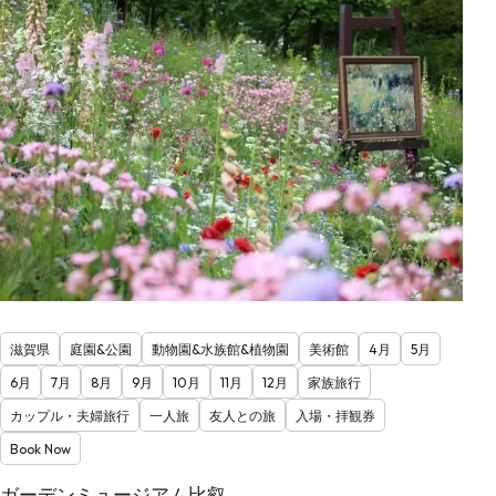
滋賀県
庭園&公園
動物園&水族館&植物園
美術館
4月
5月
6月
7月
8月
9月
10月
11月
12月
家族旅行
カップル・夫婦旅行
一人旅
友人との旅
入場・拝観券
Book Now
ガーデンミュージアム比叡