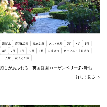
滋賀県
庭園&公園
観光名所
グルメ体験
3月
4月
5月
6月
7月
8月
10月
11月
家族旅行
カップル・夫婦旅行
一人旅
友人との旅
癒しがあふれる「英国庭園 ローザンベリー多和田」
詳しく見る