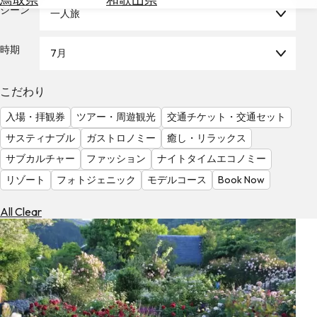
を
シーン
一人旅
為
探
替
す
を
時期
7月
調
べ
天
こだわり
る
気
を
入場・拝観券
ツアー・周遊観光
交通チケット・交通セット
見
サスティナブル
ガストロノミー
癒し・リラックス
る
サブカルチャー
ファッション
ナイトタイムエコノミー
リゾート
フォトジェニック
モデルコース
Book Now
All Clear