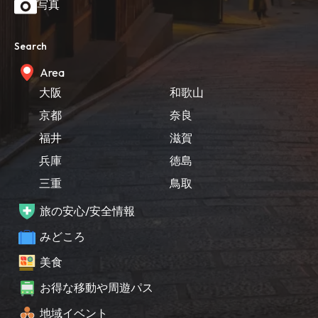
写真
Search
Area
大阪
和歌山
京都
奈良
福井
滋賀
兵庫
徳島
三重
鳥取
旅の安心/安全情報
みどころ
美食
お得な移動や周遊パス
地域イベント