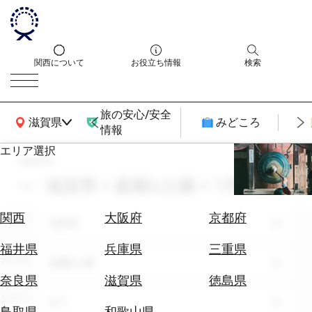
関西について
お役立ち情報
検索
旅の安心/安全
関西広域MAP
滋賀県
みどころ
情報
エリア選択
search
エ
リ
滋賀県 × 庭園&公園 × 7月
ア
を
航
関西
大阪府
京都府
エリア
選
滋賀県
空
ぶ
券
福井県
兵庫県
三重県
テーマ
を
庭園&公園
ホ
探
奈良県
滋賀県
徳島県
テ
す
シーン
全て
ル
鳥取県
和歌山県