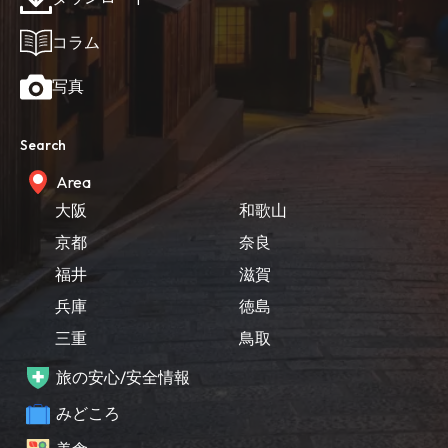
コラム
写真
Search
Area
大阪
和歌山
京都
奈良
福井
滋賀
兵庫
徳島
三重
鳥取
旅の安心/安全情報
みどころ