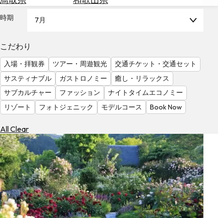
を
為
探
時期
7月
替
す
を
調
こだわり
べ
天
入場・拝観券
ツアー・周遊観光
交通チケット・交通セット
る
気
を
サスティナブル
ガストロノミー
癒し・リラックス
見
サブカルチャー
ファッション
ナイトタイムエコノミー
る
リゾート
フォトジェニック
モデルコース
Book Now
All Clear