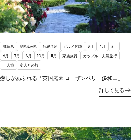
滋賀県
庭園&公園
観光名所
グルメ体験
3月
4月
5月
6月
7月
8月
10月
11月
家族旅行
カップル・夫婦旅行
一人旅
友人との旅
癒しがあふれる「英国庭園 ローザンベリー多和田」
詳しく見る