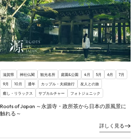
滋賀県
神社仏閣
観光名所
庭園&公園
4月
5月
6月
7月
9月
10月
通年
カップル・夫婦旅行
友人との旅
癒し・リラックス
サブカルチャー
フォトジェニック
Roots of Japan ～永源寺・政所茶から日本の原風景に
触れる～
詳しく見る