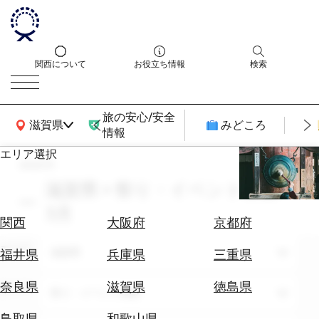
関西について
お役立ち情報
検索
旅の安心/安全
関西広域MAP
滋賀県
みどころ
情報
エリア選択
search
エ
リ
滋賀県 × 祭り・イベント体験 ×
ア
3月
を
航
関西
大阪府
京都府
選
空
ぶ
エリア
券
滋賀県
福井県
兵庫県
三重県
を
ホ
探
奈良県
滋賀県
徳島県
テーマ
祭り・イベント体験
テ
す
ル
鳥取県
和歌山県