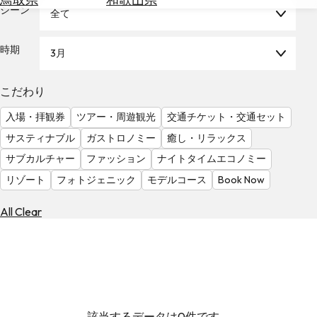
を
シーン
全て
為
探
替
す
を
時期
3月
調
べ
天
こだわり
る
気
を
入場・拝観券
ツアー・周遊観光
交通チケット・交通セット
見
サスティナブル
ガストロノミー
癒し・リラックス
る
サブカルチャー
ファッション
ナイトタイムエコノミー
リゾート
フォトジェニック
モデルコース
Book Now
All Clear
該当するデータは0件です。