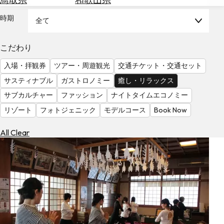
を
為
探
時期
全て
替
す
を
調
こだわり
べ
天
入場・拝観券
ツアー・周遊観光
交通チケット・交通セット
る
気
を
サスティナブル
ガストロノミー
癒し・リラックス
見
サブカルチャー
ファッション
ナイトタイムエコノミー
る
リゾート
フォトジェニック
モデルコース
Book Now
All Clear