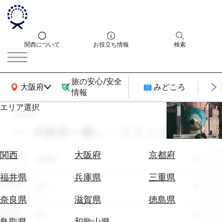
関西について
お役立ち情報
検索
旅の安心/安全
関西広域MAP
大阪府
みどころ
情報
エリア選択
search
エ
リ
大阪府 × 癒し・リラックス
ア
を
航
関西
大阪府
京都府
エリア
選
大阪府
空
ぶ
券
福井県
兵庫県
三重県
テーマ
を
全て
ホ
探
奈良県
滋賀県
徳島県
テ
す
シーン
全て
ル
鳥取県
和歌山県