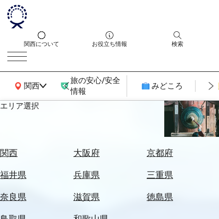
関西について
お役立ち情報
検索
旅の安心/安全
関西広域MAP
関西
みどころ
情報
エリア選択
エ
リ
ア
を
航
関西
大阪府
京都府
選
空
ぶ
券
福井県
兵庫県
三重県
を
ホ
探
奈良県
滋賀県
徳島県
テ
す
ル
鳥取県
和歌山県