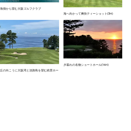
海側から望む大阪ゴルフクラブ
海へ向かって爽快ティーショット(3H)
夕暮れの名物ショートホール(14H)
丘の向こうに大阪湾と淡路島を望む絶景ホー
ル(7H)
桜の季節（2Hグリーンとクラブハウス）