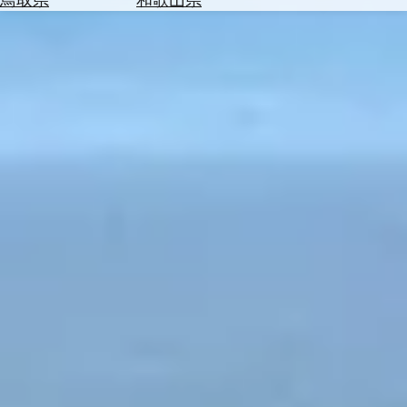
を
為
探
替
す
を
調
べ
天
る
気
を
見
る