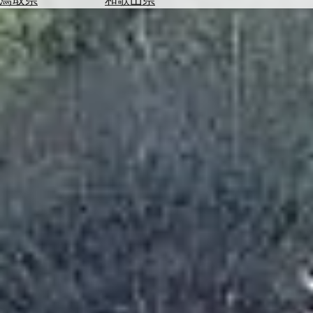
を
為
探
替
す
を
調
べ
天
る
気
を
見
る