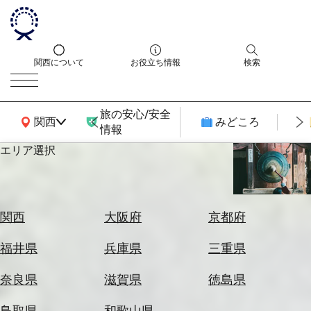
関西について
お役立ち情報
検索
旅の安心/安全
関西広域MAP
関西
みどころ
情報
エリア選択
エ
リ
ア
を
航
関西
大阪府
京都府
選
空
ぶ
券
福井県
兵庫県
三重県
を
ホ
探
奈良県
滋賀県
徳島県
テ
す
ル
鳥取県
和歌山県