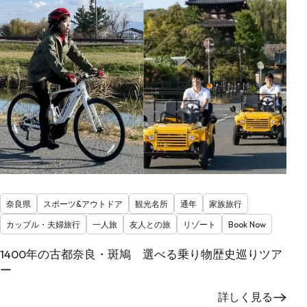
奈良県
スポーツ&アウトドア
観光名所
通年
家族旅行
カップル・夫婦旅行
一人旅
友人との旅
リゾート
Book Now
1400年の古都奈良・斑鳩 選べる乗り物歴史巡りツア
ー
詳しく見る