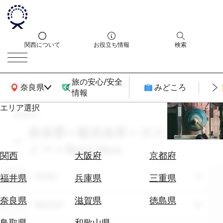
関西について
お役立ち情報
検索
旅の安心/安全
関西広域MAP
奈良県
みどころ
情報
エリア選択
search
エ
リ
奈良県 × 観光名所 × ガストロノ
ア
ミー × Book Now
を
航
関西
大阪府
京都府
選
空
ぶ
エリア
券
奈良県
福井県
兵庫県
三重県
を
ホ
探
奈良県
滋賀県
徳島県
テーマ
観光名所
テ
す
ル
鳥取県
和歌山県