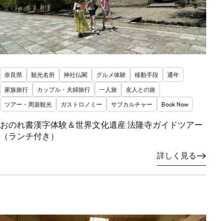
奈良県
観光名所
神社仏閣
グルメ体験
移動手段
通年
家族旅行
カップル・夫婦旅行
一人旅
友人との旅
ツアー・周遊観光
ガストロノミー
サブカルチャー
Book Now
おのれ書漢字体験＆世界文化遺産 法隆寺ガイドツアー
（ランチ付き）
詳しく見る