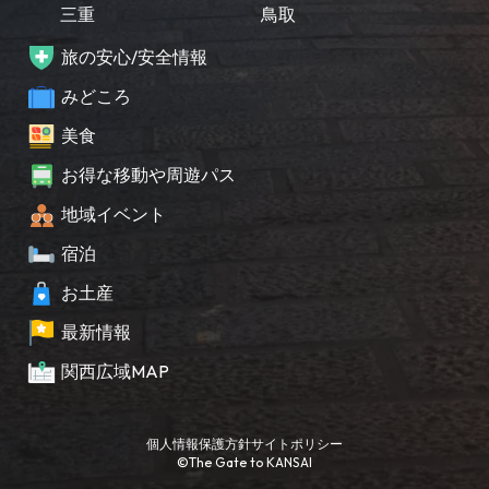
三重
鳥取
旅の安心/安全情報
みどころ
美食
お得な移動や周遊パス
地域イベント
宿泊
お土産
最新情報
関西広域MAP
個人情報保護方針
サイトポリシー
©The Gate to KANSAI