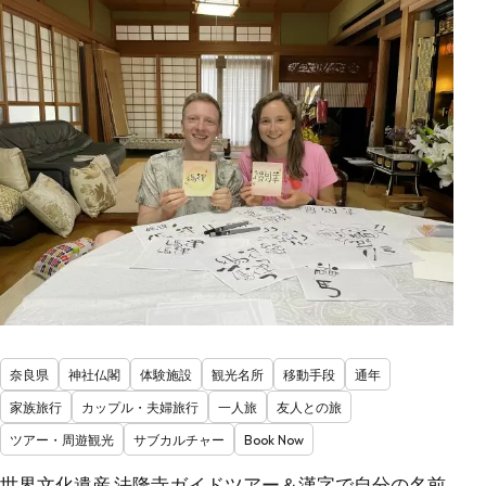
奈良県
神社仏閣
体験施設
観光名所
移動手段
通年
家族旅行
カップル・夫婦旅行
一人旅
友人との旅
ツアー・周遊観光
サブカルチャー
Book Now
世界文化遺産 法隆寺ガイドツアー＆漢字で自分の名前