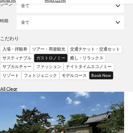
を
シーン
全て
為
探
替
す
を
時期
全て
調
べ
天
こだわり
る
気
を
入場・拝観券
ツアー・周遊観光
交通チケット・交通セット
見
サスティナブル
ガストロノミー
癒し・リラックス
る
サブカルチャー
ファッション
ナイトタイムエコノミー
リゾート
フォトジェニック
モデルコース
Book Now
All Clear