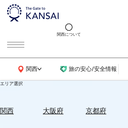
関西について
関西広域MAP
関西
旅の安心/安全情報
エリア選択
エ
リ
関西
大阪府
京都府
ア
を
航
選