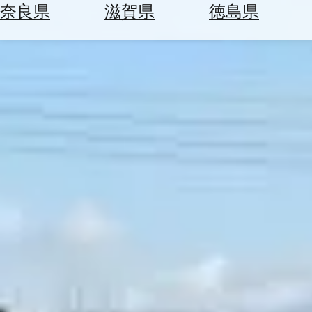
空
ぶ
奈良県
滋賀県
徳島県
券
を
ホ
探
テ
す
ル
を
為
探
替
す
を
調
べ
天
る
気
を
見
る