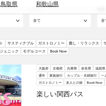
鳥取県
和歌山県
シーン
時期
全て
全
ト
サスティナブル
ガストロノミー
癒し・リラックス
ジェニック
モデルコース
Book Now
大阪府
京都府
兵庫県
奈良県
滋賀県
通年
家族旅行
カップル・夫婦旅行
一
ガストロノミー
友人との旅
Book Now
楽しい関西パス