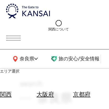
関西について
関西広域MAP
奈良県
旅の安心/安全情報
エリア選択
search
エ
リ
奈良県
関西
大阪府
京都府
ア
を
航
選