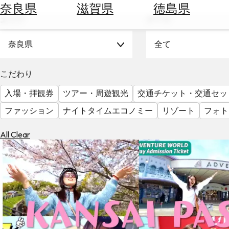
空
ぶ
奈良県
滋賀県
徳島県
券
エリア
テーマ
を
ホ
探
テ
奈良県
全て
す
ル
を
為
こだわり
探
替
す
入場・拝観券
ツアー・周遊観光
交通チケット・交通セッ
を
調
ファッション
ナイトタイムエコノミー
リゾート
フォト
べ
天
る
気
All Clear
を
見
る