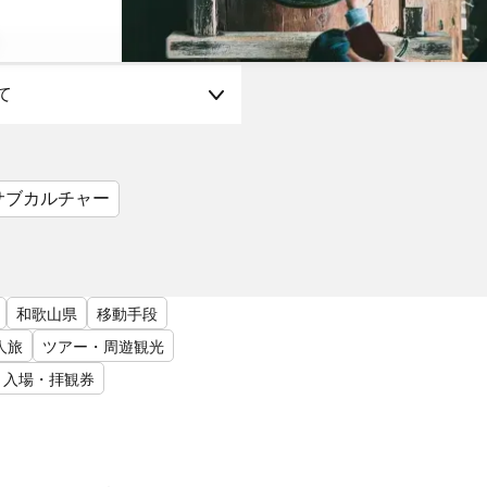
て
サブカルチャー
和歌山県
移動手段
人旅
ツアー・周遊観光
入場・拝観券