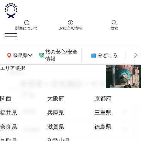
関西について
お役立ち情報
検索
旅の安心/安全
関西広域MAP
奈良県
みどころ
情報
エリア選択
search
エ
リ
奈良県 × 文化施設 × サスティナ
ア
ブル
を
航
関西
大阪府
京都府
選
空
ぶ
エリア
券
奈良県
福井県
兵庫県
三重県
を
ホ
探
奈良県
滋賀県
徳島県
テーマ
文化施設
テ
す
ル
鳥取県
和歌山県