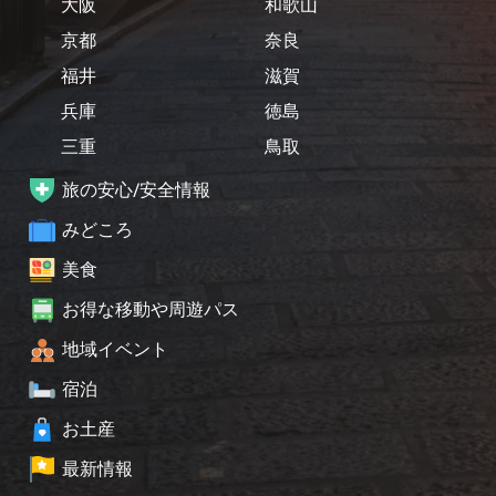
大阪
和歌山
京都
奈良
福井
滋賀
兵庫
徳島
三重
鳥取
旅の安心/安全情報
みどころ
美食
お得な移動や周遊パス
地域イベント
宿泊
お土産
最新情報