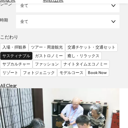
を
シーン
全て
為
探
替
す
を
時期
全て
調
べ
天
こだわり
る
気
を
入場・拝観券
ツアー・周遊観光
交通チケット・交通セット
見
サスティナブル
ガストロノミー
癒し・リラックス
る
サブカルチャー
ファッション
ナイトタイムエコノミー
リゾート
フォトジェニック
モデルコース
Book Now
All Clear