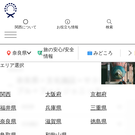
関西について
お役立ち情報
検索
旅の安心/安全
関西広域MAP
奈良県
みどころ
情報
エリア選択
search
エ
リ
奈良県 × 文化施設 × サスティナ
ア
ブル × フォトジェニック
を
航
関西
大阪府
京都府
選
空
ぶ
エリア
券
奈良県
福井県
兵庫県
三重県
を
ホ
探
奈良県
滋賀県
徳島県
テーマ
文化施設
テ
す
ル
鳥取県
和歌山県