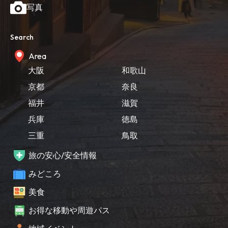
写真
Search
Area
大阪
和歌山
京都
奈良
福井
滋賀
兵庫
徳島
三重
鳥取
旅の安心/安全情報
みどころ
美食
お得な移動や周遊パス