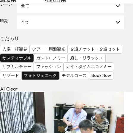
を
シーン
全て
為
探
替
す
を
時期
全て
調
べ
天
こだわり
る
気
を
入場・拝観券
ツアー・周遊観光
交通チケット・交通セット
見
サスティナブル
ガストロノミー
癒し・リラックス
る
サブカルチャー
ファッション
ナイトタイムエコノミー
リゾート
フォトジェニック
モデルコース
Book Now
All Clear