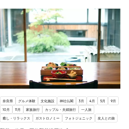
奈良県
グルメ体験
文化施設
神社仏閣
3月
4月
5月
9月
10月
11月
家族旅行
カップル・夫婦旅行
一人旅
癒し・リラックス
ガストロノミー
フォトジェニック
友人との旅