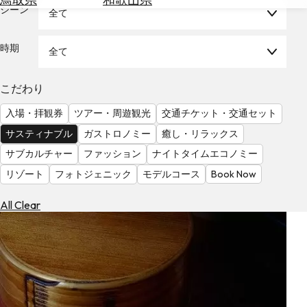
を
シーン
全て
為
探
替
す
を
時期
全て
調
べ
天
こだわり
る
気
を
入場・拝観券
ツアー・周遊観光
交通チケット・交通セット
見
サスティナブル
ガストロノミー
癒し・リラックス
る
サブカルチャー
ファッション
ナイトタイムエコノミー
リゾート
フォトジェニック
モデルコース
Book Now
All Clear