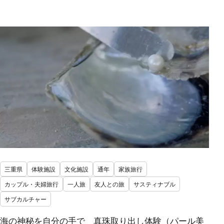
三重県
体験施設
文化施設
通年
家族旅行
カップル・夫婦旅行
一人旅
友人との旅
サスティナブル
サブカルチャー
海の神秘を自分の手で 真珠取り出し体験（パール美