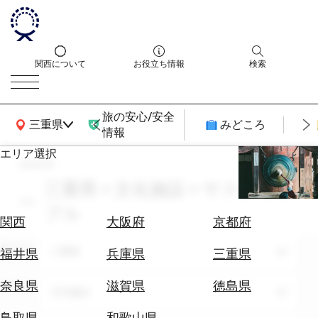
関西について
お役立ち情報
検索
旅の安心/安全
関西広域MAP
三重県
みどころ
情報
エリア選択
search
エ
リ
三重県 × 文化施設 × サスティナ
ア
ブル
を
航
関西
大阪府
京都府
選
空
ぶ
エリア
券
三重県
福井県
兵庫県
三重県
を
ホ
探
奈良県
滋賀県
徳島県
テーマ
文化施設
テ
す
ル
鳥取県
和歌山県