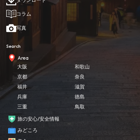
ダウンロード
コラム
写真
Search
Area
大阪
和歌山
京都
奈良
福井
滋賀
兵庫
徳島
三重
鳥取
旅の安心/安全情報
みどころ