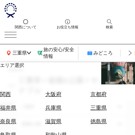
関西について
お役立ち情報
検索
旅の安心/安全
関西広域MAP
三重県
みどころ
情報
エリア選択
search
エ
リ
三重県 × 庭園&公園 × サスティ
ア
ナブル
を
航
関西
大阪府
京都府
選
空
ぶ
エリア
券
三重県
福井県
兵庫県
三重県
を
ホ
探
奈良県
滋賀県
徳島県
テーマ
庭園&公園
テ
す
ル
鳥取県
和歌山県