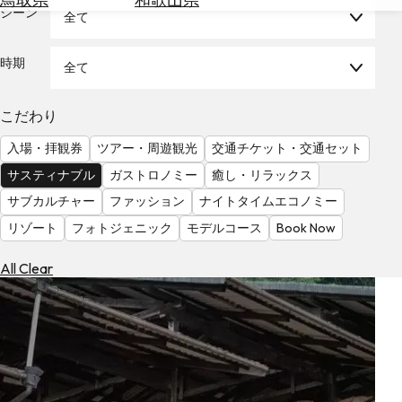
を
シーン
全て
為
探
替
す
を
時期
全て
調
べ
天
こだわり
る
気
を
入場・拝観券
ツアー・周遊観光
交通チケット・交通セット
見
サスティナブル
ガストロノミー
癒し・リラックス
る
サブカルチャー
ファッション
ナイトタイムエコノミー
リゾート
フォトジェニック
モデルコース
Book Now
All Clear