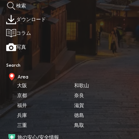
検索
ダウンロード
コラム
写真
Search
Area
大阪
和歌山
京都
奈良
福井
滋賀
兵庫
徳島
三重
鳥取
旅の安心/安全情報