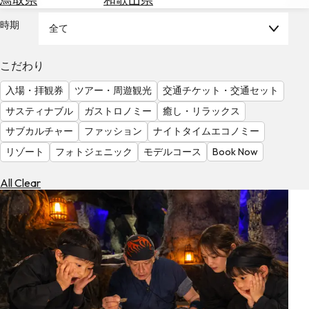
を
為
探
時期
全て
替
す
を
調
こだわり
べ
天
入場・拝観券
ツアー・周遊観光
交通チケット・交通セット
る
気
を
サスティナブル
ガストロノミー
癒し・リラックス
見
サブカルチャー
ファッション
ナイトタイムエコノミー
る
リゾート
フォトジェニック
モデルコース
Book Now
All Clear