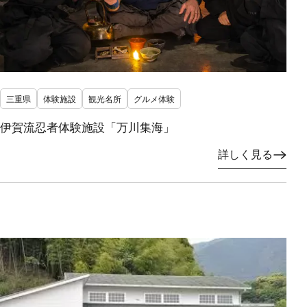
三重県
体験施設
観光名所
グルメ体験
伊賀流忍者体験施設「万川集海」
詳しく見る