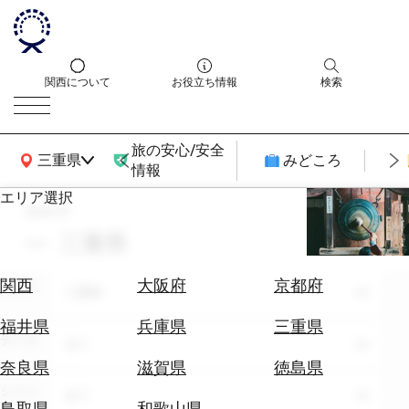
関西について
お役立ち情報
検索
旅の安心/安全
関西広域MAP
三重県
みどころ
情報
エリア選択
search
エ
リ
三重県
ア
を
航
関西
大阪府
京都府
エリア
選
三重県
空
ぶ
券
福井県
兵庫県
三重県
テーマ
を
全て
ホ
探
奈良県
滋賀県
徳島県
テ
す
シーン
全て
ル
鳥取県
和歌山県