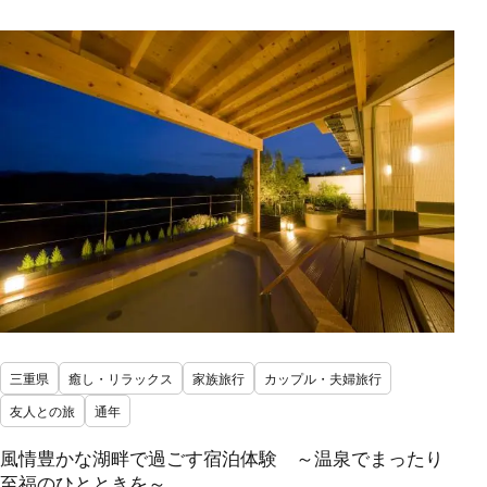
三重県
癒し・リラックス
家族旅行
カップル・夫婦旅行
友人との旅
通年
風情豊かな湖畔で過ごす宿泊体験 ～温泉でまったり
至福のひとときを～