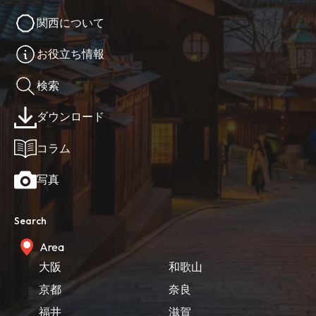
関西について
お役立ち情報
検索
ダウンロード
コラム
写真
Search
Area
大阪
和歌山
京都
奈良
福井
滋賀