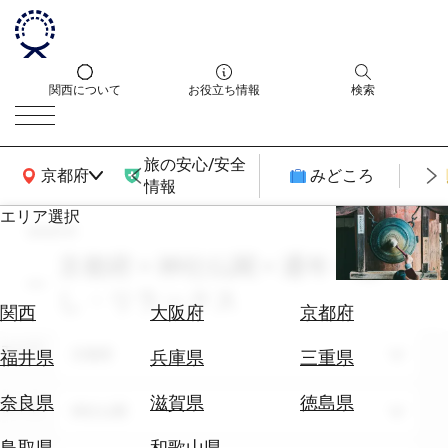
関西について
お役立ち情報
検索
旅の安心/安全
関西広域MAP
京都府
みどころ
情報
エリア選択
search
エ
リ
京都府 × 神社仏閣 × 通年 × 癒
ア
し・リラックス
を
航
関西
大阪府
京都府
選
空
ぶ
エリア
券
京都府
福井県
兵庫県
三重県
を
ホ
探
奈良県
滋賀県
徳島県
テーマ
神社仏閣
テ
す
ル
鳥取県
和歌山県