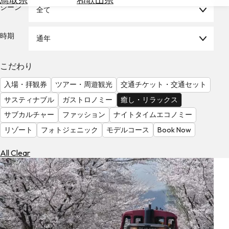
を
シーン
全て
為
探
替
す
を
時期
通年
調
べ
天
こだわり
る
気
を
入場・拝観券
ツアー・周遊観光
交通チケット・交通セット
見
サスティナブル
ガストロノミー
癒し・リラックス
る
サブカルチャー
ファッション
ナイトタイムエコノミー
リゾート
フォトジェニック
モデルコース
Book Now
All Clear