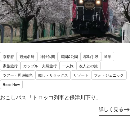
京都府
観光名所
神社仏閣
庭園&公園
移動手段
通年
家族旅行
カップル・夫婦旅行
一人旅
友人との旅
ツアー・周遊観光
癒し・リラックス
リゾート
フォトジェニック
Book Now
おこしバス 「トロッコ列車と保津川下り」
詳しく見る