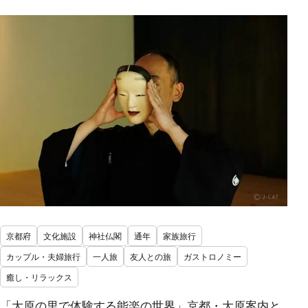
京都府
文化施設
神社仏閣
通年
家族旅行
カップル・夫婦旅行
一人旅
友人との旅
ガストロノミー
癒し・リラックス
「大原の里で体験する能楽の世界」京都・大原案内と