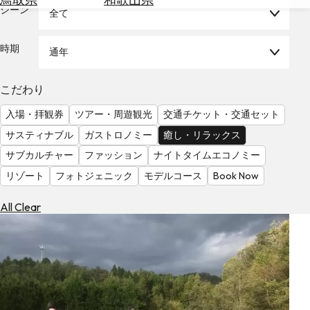
を
シーン
全て
為
探
替
す
を
時期
通年
調
べ
天
こだわり
る
気
を
入場・拝観券
ツアー・周遊観光
交通チケット・交通セット
見
サスティナブル
ガストロノミー
癒し・リラックス
る
サブカルチャー
ファッション
ナイトタイムエコノミー
リゾート
フォトジェニック
モデルコース
Book Now
All Clear