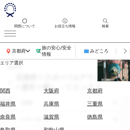
関西について
お役立ち情報
検索
旅の安心/安全
関西広域MAP
京都府
みどころ
情報
エリア選択
search
エ
リ
京都府 × スポーツ&アウトドア
ア
× 通年 × 癒し・リラックス
を
航
関西
大阪府
京都府
選
空
ぶ
エリア
券
京都府
福井県
兵庫県
三重県
を
ホ
探
奈良県
滋賀県
徳島県
テーマ
スポーツ&アウトドア
テ
す
ル
鳥取県
和歌山県