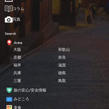
コラム
写真
Search
Area
大阪
和歌山
京都
奈良
福井
滋賀
兵庫
徳島
三重
鳥取
旅の安心/安全情報
みどころ
美食