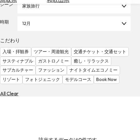
を
シーン
家族旅行
為
探
替
す
を
時期
12月
調
べ
天
こだわり
る
気
を
入場・拝観券
ツアー・周遊観光
交通チケット・交通セット
見
サスティナブル
ガストロノミー
癒し・リラックス
る
サブカルチャー
ファッション
ナイトタイムエコノミー
リゾート
フォトジェニック
モデルコース
Book Now
All Clear
該当するデータは0件です。