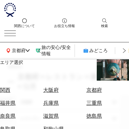
関西について
お役立ち情報
検索
旅の安心/安全
関西広域MAP
京都府
みどころ
情報
エリア選択
search
エ
リ
京都府 × レストラン × 家族旅行
ア
× 12月
を
航
関西
大阪府
京都府
選
空
ぶ
エリア
券
京都府
福井県
兵庫県
三重県
を
ホ
探
奈良県
滋賀県
徳島県
テーマ
レストラン
テ
す
ル
鳥取県
和歌山県