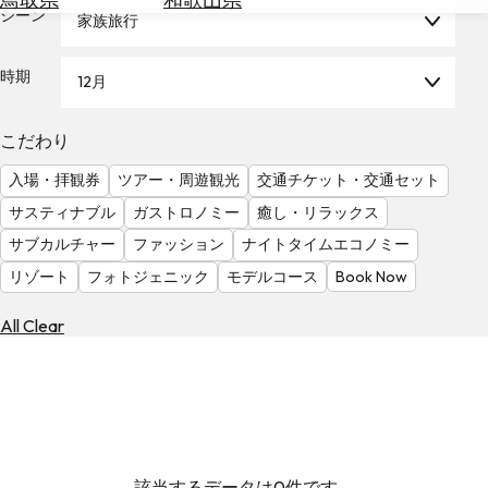
を
シーン
家族旅行
為
探
替
す
を
時期
12月
調
べ
天
こだわり
る
気
を
入場・拝観券
ツアー・周遊観光
交通チケット・交通セット
見
サスティナブル
ガストロノミー
癒し・リラックス
る
サブカルチャー
ファッション
ナイトタイムエコノミー
リゾート
フォトジェニック
モデルコース
Book Now
All Clear
該当するデータは0件です。