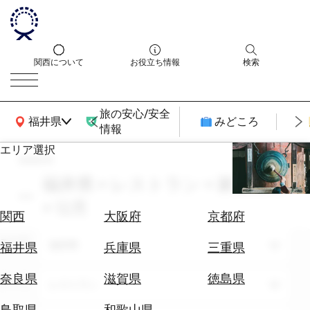
関西について
お役立ち情報
検索
旅の安心/安全
関西広域MAP
福井県
みどころ
情報
エリア選択
search
エ
リ
福井県 × レストラン × 家族旅行
ア
× 12月
を
航
関西
大阪府
京都府
選
空
ぶ
エリア
券
福井県
福井県
兵庫県
三重県
を
ホ
探
奈良県
滋賀県
徳島県
テーマ
レストラン
テ
す
ル
鳥取県
和歌山県