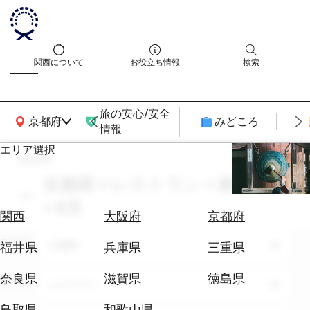
関西について
お役立ち情報
検索
旅の安心/安全
関西広域MAP
京都府
みどころ
情報
エリア選択
search
エ
リ
京都府 × レストラン × 家族旅行
ア
× 8月
を
航
関西
大阪府
京都府
選
空
ぶ
エリア
券
京都府
福井県
兵庫県
三重県
を
ホ
探
奈良県
滋賀県
徳島県
テーマ
レストラン
テ
す
ル
鳥取県
和歌山県