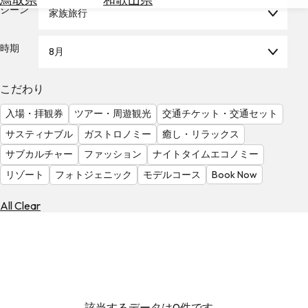
を
シーン
家族旅行
為
探
替
す
を
時期
8月
調
べ
天
こだわり
る
気
を
入場・拝観券
ツアー・周遊観光
交通チケット・交通セット
見
サスティナブル
ガストロノミー
癒し・リラックス
る
サブカルチャー
ファッション
ナイトタイムエコノミー
リゾート
フォトジェニック
モデルコース
Book Now
All Clear
該当するデータは0件です。