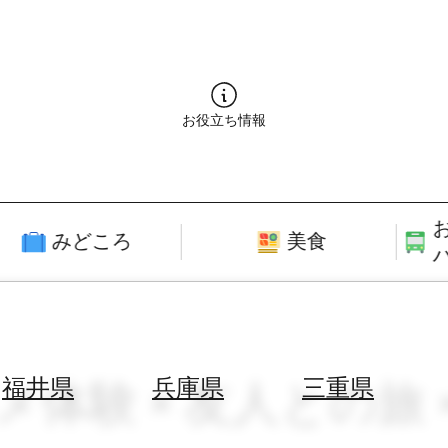
お役立ち情報
みどころ
美食
メ体験 × 友人との旅 ×
福井県
兵庫県
三重県