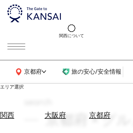
関西について
関西広域MAP
京都府
旅の安心/安全情報
エリア選択
search
エ
リ
京都府 × グル
関西
大阪府
京都府
ア
を
航
選