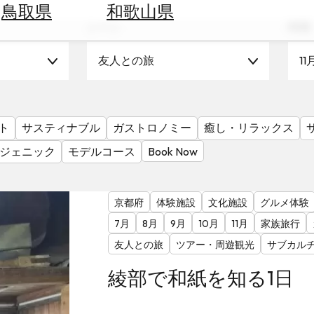
鳥取県
和歌山県
シーン
時期
友人との旅
11
ト
サスティナブル
ガストロノミー
癒し・リラックス
ジェニック
モデルコース
Book Now
京都府
体験施設
文化施設
グルメ体験
7月
8月
9月
10月
11月
家族旅行
友人との旅
ツアー・周遊観光
サブカル
綾部で和紙を知る1日