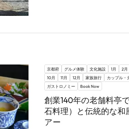
京都府
グルメ体験
文化施設
1月
2月
10月
11月
12月
家族旅行
カップル・
ガストロノミー
Book Now
創業140年の老舗料亭
石料理）と伝統的な和
アー