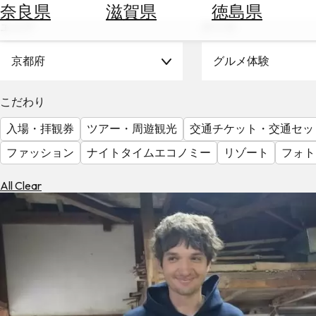
空
ぶ
奈良県
滋賀県
徳島県
券
エリア
テーマ
を
ホ
探
テ
京都府
グルメ体験
す
ル
を
為
こだわり
探
替
す
入場・拝観券
ツアー・周遊観光
交通チケット・交通セッ
を
調
ファッション
ナイトタイムエコノミー
リゾート
フォト
べ
天
る
気
All Clear
を
見
る