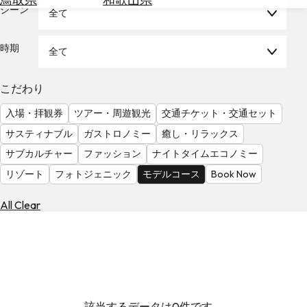
を
シーン
全て
為
探
替
す
を
時期
全て
調
べ
天
こだわり
る
気
を
入場・拝観券
ツアー・周遊観光
交通チケット・交通セット
見
サスティナブル
ガストロノミー
癒し・リラックス
る
サブカルチャー
ファッション
ナイトタイムエコノミー
リゾート
フォトジェニック
モデルコース
Book Now
All Clear
該当するデータは0件です。