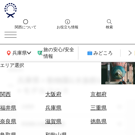
関西について
お役立ち情報
検索
旅の安心/安全
関西広域MAP
兵庫県
みどころ
情報
エリア選択
search
エ
リ
兵庫県 × 動物園&水族館&植物園
ア
× モデルコース
を
航
関西
大阪府
京都府
選
空
ぶ
エリア
券
兵庫県
福井県
兵庫県
三重県
を
ホ
探
奈良県
滋賀県
徳島県
テーマ
動物園&水族館&植物園
テ
す
ル
鳥取県
和歌山県