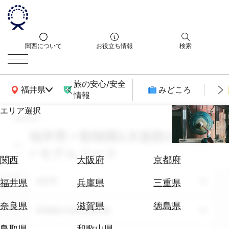
関西について
お役立ち情報
検索
旅の安心/安全
関西広域MAP
福井県
みどころ
情報
エリア選択
search
エ
リ
福井県 × 動物園&水族館&植物園
ア
× モデルコース
を
航
関西
大阪府
京都府
選
空
ぶ
エリア
券
福井県
福井県
兵庫県
三重県
を
ホ
探
奈良県
滋賀県
徳島県
テーマ
動物園&水族館&植物園
テ
す
ル
鳥取県
和歌山県