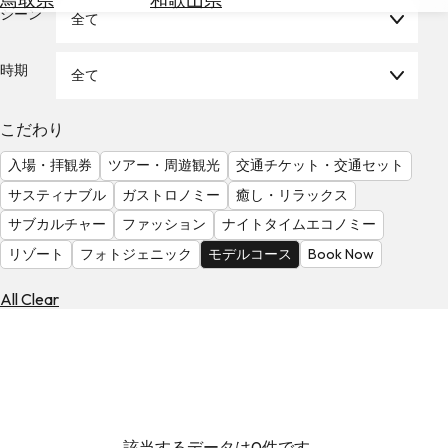
を
シーン
全て
為
探
替
す
を
時期
全て
調
べ
天
こだわり
る
気
を
入場・拝観券
ツアー・周遊観光
交通チケット・交通セット
見
サスティナブル
ガストロノミー
癒し・リラックス
る
サブカルチャー
ファッション
ナイトタイムエコノミー
リゾート
フォトジェニック
モデルコース
Book Now
All Clear
該当するデータは0件です。