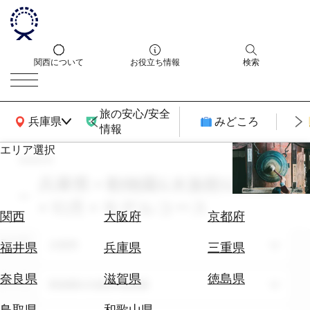
関西について
お役立ち情報
検索
旅の安心/安全
関西広域MAP
兵庫県
みどころ
情報
エリア選択
search
エ
リ
兵庫県 × 動物園&水族館&植物園
ア
× 10月 × モデルコース
を
航
関西
大阪府
京都府
選
空
ぶ
エリア
券
兵庫県
福井県
兵庫県
三重県
を
ホ
探
奈良県
滋賀県
徳島県
テーマ
動物園&水族館&植物園
テ
す
ル
鳥取県
和歌山県