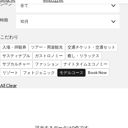
を
シーン
全て
為
探
替
す
を
時期
10月
調
べ
天
こだわり
る
気
を
入場・拝観券
ツアー・周遊観光
交通チケット・交通セット
見
サスティナブル
ガストロノミー
癒し・リラックス
る
サブカルチャー
ファッション
ナイトタイムエコノミー
リゾート
フォトジェニック
モデルコース
Book Now
All Clear
該当するデータは0件です。