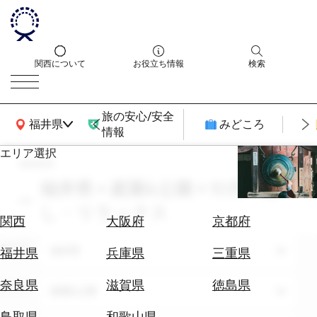
関西について
お役立ち情報
検索
旅の安心/安全
関西広域MAP
福井県
みどころ
情報
エリア選択
search
エ
リ
福井県 × 庭園&公園 × 10月 × 癒
ア
し・リラックス
を
航
関西
大阪府
京都府
選
空
ぶ
エリア
券
福井県
福井県
兵庫県
三重県
を
ホ
探
奈良県
滋賀県
徳島県
テーマ
庭園&公園
テ
す
ル
鳥取県
和歌山県