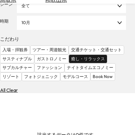
を
シーン
全て
為
探
替
す
を
時期
10月
調
べ
天
こだわり
る
気
を
入場・拝観券
ツアー・周遊観光
交通チケット・交通セット
見
サスティナブル
ガストロノミー
癒し・リラックス
る
サブカルチャー
ファッション
ナイトタイムエコノミー
リゾート
フォトジェニック
モデルコース
Book Now
All Clear
該当するデータは0件です。