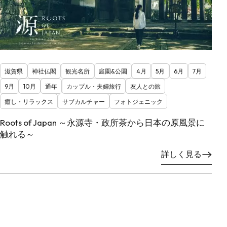
滋賀県
神社仏閣
観光名所
庭園&公園
4月
5月
6月
7月
9月
10月
通年
カップル・夫婦旅行
友人との旅
癒し・リラックス
サブカルチャー
フォトジェニック
Roots of Japan ～永源寺・政所茶から日本の原風景に
触れる～
詳しく見る