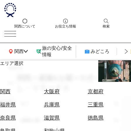
関西について
お役立ち情報
検索
旅の安心/安全
関西広域MAP
関西
みどころ
情報
エリア選択
search
エ
リ
関西 × 庭園&公園 × 10月 × 癒
ア
し・リラックス
を
航
関西
大阪府
京都府
選
空
ぶ
エリア
券
全て
福井県
兵庫県
三重県
を
ホ
探
奈良県
滋賀県
徳島県
テーマ
庭園&公園
テ
す
ル
鳥取県
和歌山県