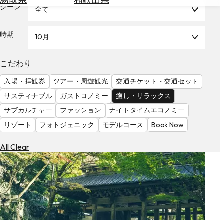
を
シーン
全て
為
探
替
す
を
時期
10月
調
べ
天
こだわり
る
気
を
入場・拝観券
ツアー・周遊観光
交通チケット・交通セット
見
サスティナブル
ガストロノミー
癒し・リラックス
る
サブカルチャー
ファッション
ナイトタイムエコノミー
リゾート
フォトジェニック
モデルコース
Book Now
All Clear