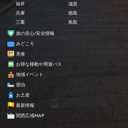
福井
滋賀
兵庫
徳島
三重
鳥取
旅の安心/安全情報
みどころ
美食
お得な移動や周遊パス
地域イベント
宿泊
お土産
最新情報
関西広域MAP