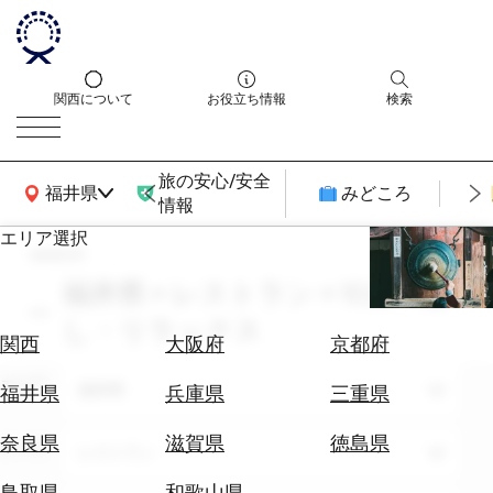
関西について
お役立ち情報
検索
旅の安心/安全
関西広域MAP
福井県
みどころ
情報
エリア選択
search
エ
リ
福井県 × レストラン × 10月 × 癒
ア
し・リラックス
を
航
関西
大阪府
京都府
選
空
ぶ
エリア
券
福井県
福井県
兵庫県
三重県
を
ホ
探
奈良県
滋賀県
徳島県
テーマ
レストラン
テ
す
ル
鳥取県
和歌山県