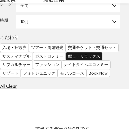
を
シーン
全て
為
探
替
す
を
時期
10月
調
べ
天
こだわり
る
気
を
入場・拝観券
ツアー・周遊観光
交通チケット・交通セット
見
サスティナブル
ガストロノミー
癒し・リラックス
る
サブカルチャー
ファッション
ナイトタイムエコノミー
リゾート
フォトジェニック
モデルコース
Book Now
All Clear
該当するデータは0件です。