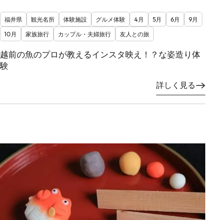
福井県
観光名所
体験施設
グルメ体験
4月
5月
6月
9月
10月
家族旅行
カップル・夫婦旅行
友人との旅
越前の魚のプロが教えるインスタ映え！？な姿造り体
験
詳しく見る