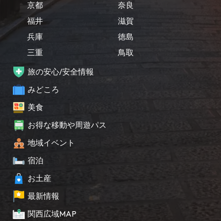
京都
奈良
福井
滋賀
兵庫
徳島
三重
鳥取
旅の安心/安全情報
みどころ
美食
お得な移動や周遊パス
地域イベント
宿泊
お土産
最新情報
関西広域MAP