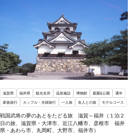
滋賀県
福井県
観光名所
温泉施設
博物館
庭園&公園
通年
家族旅行
カップル・夫婦旅行
一人旅
友人との旅
モデルコース
戦国武将の夢のあとをたどる旅 滋賀～福井（１泊２
日の旅、滋賀県・大津市、近江八幡市、彦根市 福井
県・あわら市、丸岡町、大野市、福井市）