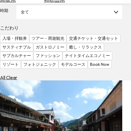
を
為
探
時期
全て
替
す
を
調
こだわり
べ
天
入場・拝観券
ツアー・周遊観光
交通チケット・交通セット
る
気
を
サスティナブル
ガストロノミー
癒し・リラックス
見
サブカルチャー
ファッション
ナイトタイムエコノミー
る
リゾート
フォトジェニック
モデルコース
Book Now
All Clear