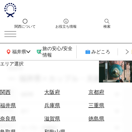
関西について
お役立ち情報
検索
旅の安心/安全
関西広域MAP
福井県
みどころ
情報
エリア選択
search
エ
リ
福井県 × カップル・夫婦旅行
ア
を
航
関西
大阪府
京都府
エリア
選
福井県
空
ぶ
券
福井県
兵庫県
三重県
テーマ
を
全て
ホ
探
奈良県
滋賀県
徳島県
テ
す
シーン
カップル・夫婦旅行
ル
鳥取県
和歌山県