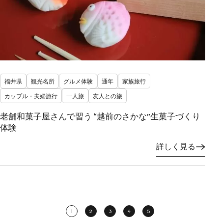
福井県
観光名所
グルメ体験
通年
家族旅行
カップル・夫婦旅行
一人旅
友人との旅
老舗和菓子屋さんで習う “越前のさかな”生菓子づくり
体験
詳しく見る
1
2
3
4
5