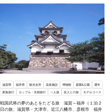
滋賀県
福井県
観光名所
温泉施設
博物館
庭園&公園
通年
家族旅行
カップル・夫婦旅行
一人旅
友人との旅
モデルコース
戦国武将の夢のあとをたどる旅 滋賀～福井（１泊２
日の旅、滋賀県・大津市、近江八幡市、彦根市 福井