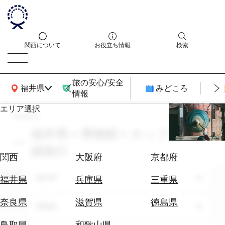
関西について
お役立ち情報
検索
旅の安心/安全
関西広域MAP
福井県
みどころ
情報
エリア選択
search
エ
リ
福井県 × 博物館 × カップル・夫
ア
婦旅行
を
航
関西
大阪府
京都府
選
空
ぶ
エリア
券
福井県
福井県
兵庫県
三重県
を
ホ
探
奈良県
滋賀県
徳島県
テーマ
博物館
テ
す
ル
鳥取県
和歌山県