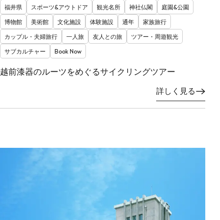
福井県
スポーツ&アウトドア
観光名所
神社仏閣
庭園&公園
博物館
美術館
文化施設
体験施設
通年
家族旅行
カップル・夫婦旅行
一人旅
友人との旅
ツアー・周遊観光
サブカルチャー
Book Now
越前漆器のルーツをめぐるサイクリングツアー
詳しく見る