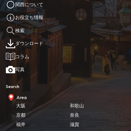
関西について
お役立ち情報
検索
ダウンロード
コラム
写真
Search
Area
大阪
和歌山
京都
奈良
福井
滋賀