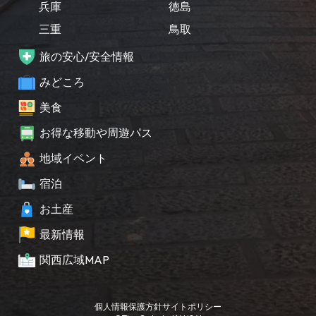
兵庫
徳島
三重
鳥取
旅の安心/安全情報
みどころ
美食
お得な移動や周遊パス
地域イベント
宿泊
お土産
最新情報
関西広域MAP
個人情報保護方針
サイトポリシー