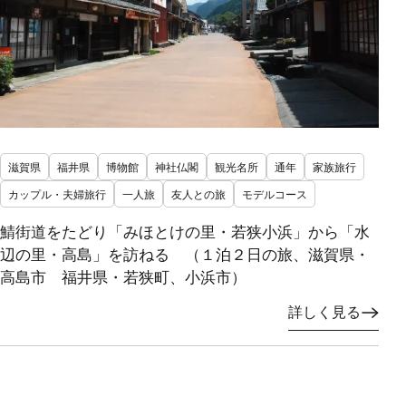
滋賀県
福井県
博物館
神社仏閣
観光名所
通年
家族旅行
カップル・夫婦旅行
一人旅
友人との旅
モデルコース
鯖街道をたどり「みほとけの里・若狭小浜」から「水
辺の里・高島」を訪ねる （１泊２日の旅、滋賀県・
高島市 福井県・若狭町、小浜市）
詳しく見る