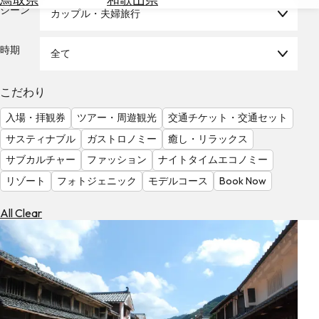
を
シーン
カップル・夫婦旅行
為
探
替
す
を
時期
全て
調
べ
天
こだわり
る
気
を
入場・拝観券
ツアー・周遊観光
交通チケット・交通セット
見
サスティナブル
ガストロノミー
癒し・リラックス
る
サブカルチャー
ファッション
ナイトタイムエコノミー
リゾート
フォトジェニック
モデルコース
Book Now
All Clear