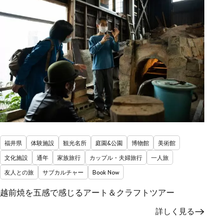
福井県
体験施設
観光名所
庭園&公園
博物館
美術館
文化施設
通年
家族旅行
カップル・夫婦旅行
一人旅
友人との旅
サブカルチャー
Book Now
越前焼を五感で感じるアート＆クラフトツアー
詳しく見る