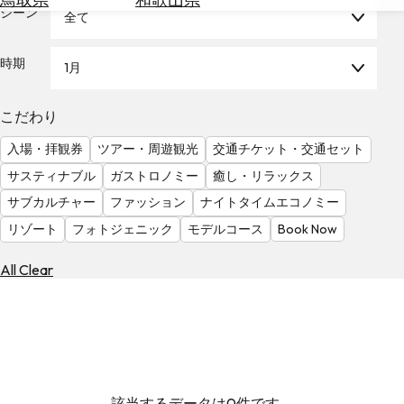
を
シーン
全て
為
探
替
す
を
時期
1月
調
べ
天
こだわり
る
気
を
入場・拝観券
ツアー・周遊観光
交通チケット・交通セット
見
サスティナブル
ガストロノミー
癒し・リラックス
る
サブカルチャー
ファッション
ナイトタイムエコノミー
リゾート
フォトジェニック
モデルコース
Book Now
All Clear
該当するデータは0件です。