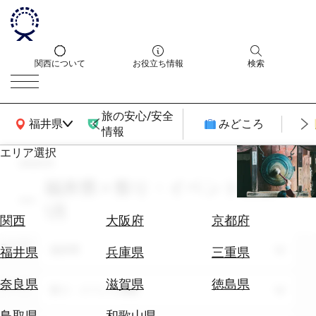
関西について
お役立ち情報
検索
旅の安心/安全
関西広域MAP
福井県
みどころ
情報
エリア選択
search
エ
リ
福井県 × 祭り・イベント体験 ×
ア
1月
を
航
関西
大阪府
京都府
選
空
ぶ
エリア
券
福井県
福井県
兵庫県
三重県
を
ホ
探
奈良県
滋賀県
徳島県
テーマ
祭り・イベント体験
テ
す
ル
鳥取県
和歌山県