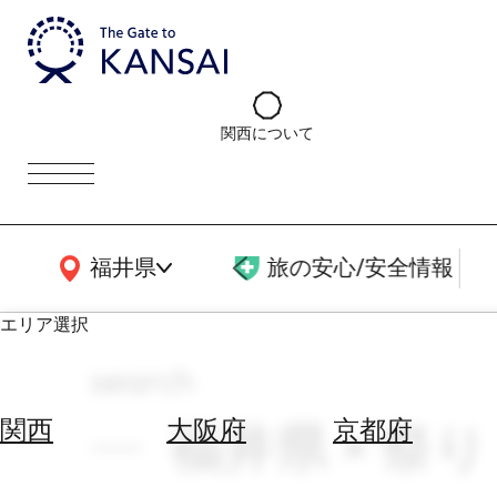
関西について
関西広域MAP
福井県
旅の安心/安全情報
エリア選択
search
エ
リ
福井県 × 祭り
関西
大阪府
京都府
ア
を
航
選