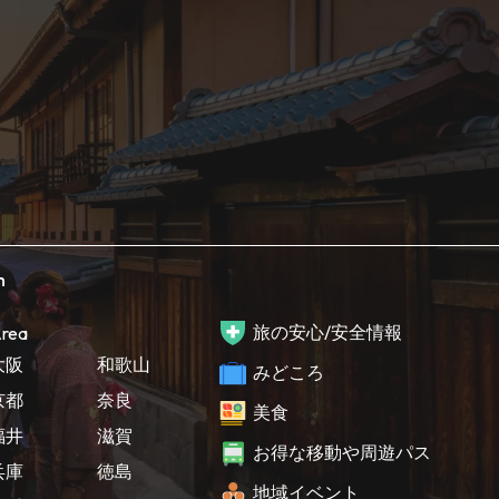
h
旅の安心/安全情報
rea
大阪
和歌山
みどころ
京都
奈良
美食
福井
滋賀
お得な移動や周遊パス
兵庫
徳島
地域イベント