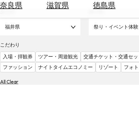
空
ぶ
奈良県
滋賀県
徳島県
券
エリア
テーマ
を
ホ
探
テ
福井県
祭り・イベント体験
す
ル
を
為
こだわり
探
替
す
入場・拝観券
ツアー・周遊観光
交通チケット・交通セッ
を
調
ファッション
ナイトタイムエコノミー
リゾート
フォト
べ
天
る
気
All Clear
を
見
る