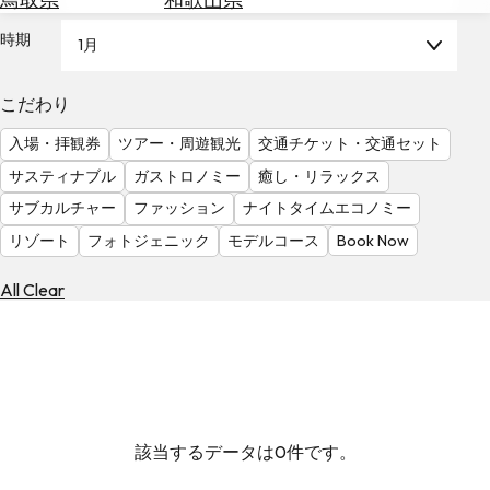
を
為
探
時期
1月
替
す
を
調
こだわり
べ
天
入場・拝観券
ツアー・周遊観光
交通チケット・交通セット
る
気
を
サスティナブル
ガストロノミー
癒し・リラックス
見
サブカルチャー
ファッション
ナイトタイムエコノミー
る
リゾート
フォトジェニック
モデルコース
Book Now
All Clear
該当するデータは0件です。