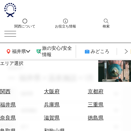
関西について
お役立ち情報
検索
旅の安心/安全
関西広域MAP
福井県
みどころ
情報
エリア選択
search
エ
リ
福井県 × 温泉施設 × 1月
ア
を
航
関西
大阪府
京都府
エリア
選
福井県
空
ぶ
券
福井県
兵庫県
三重県
テーマ
を
温泉施設
ホ
探
奈良県
滋賀県
徳島県
テ
す
シーン
全て
ル
鳥取県
和歌山県