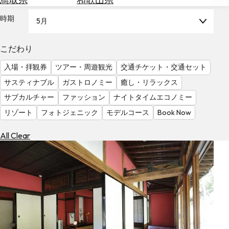
を
為
探
時期
5月
替
す
を
調
こだわり
べ
天
入場・拝観券
ツアー・周遊観光
交通チケット・交通セット
る
気
を
サスティナブル
ガストロノミー
癒し・リラックス
見
サブカルチャー
ファッション
ナイトタイムエコノミー
る
リゾート
フォトジェニック
モデルコース
Book Now
All Clear