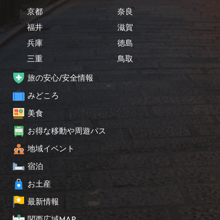
京都
奈良
福井
滋賀
兵庫
徳島
三重
鳥取
旅の安心/安全情報
みどころ
美食
お得な移動や周遊パス
地域イベント
宿泊
お土産
最新情報
関西広域MAP