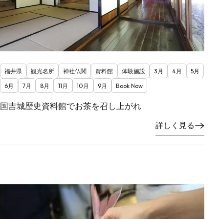
福井県
観光名所
神社仏閣
資料館
体験施設
3月
4月
5月
6月
7月
8月
11月
10月
9月
Book Now
国吉城歴史資料館でお茶を召し上がれ
詳しく見る