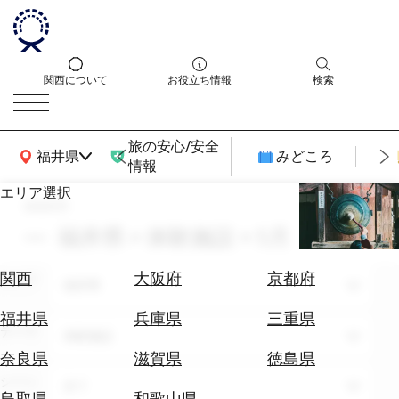
関西について
お役立ち情報
検索
旅の安心/安全
関西広域MAP
福井県
みどころ
情報
エリア選択
search
エ
リ
福井県 × 体験施設 × 5月
ア
を
航
関西
大阪府
京都府
エリア
選
福井県
空
ぶ
券
福井県
兵庫県
三重県
テーマ
を
体験施設
ホ
探
奈良県
滋賀県
徳島県
テ
す
シーン
全て
ル
鳥取県
和歌山県