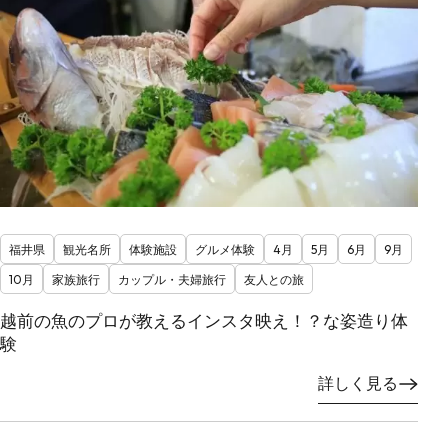
福井県
観光名所
体験施設
グルメ体験
4月
5月
6月
9月
10月
家族旅行
カップル・夫婦旅行
友人との旅
越前の魚のプロが教えるインスタ映え！？な姿造り体
験
詳しく見る