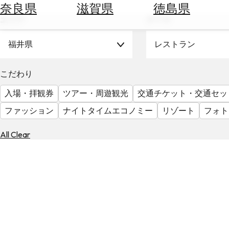
空
ぶ
奈良県
滋賀県
徳島県
券
エリア
テーマ
を
ホ
探
テ
福井県
レストラン
す
ル
を
為
こだわり
探
替
す
入場・拝観券
ツアー・周遊観光
交通チケット・交通セッ
を
調
ファッション
ナイトタイムエコノミー
リゾート
フォト
べ
天
る
気
All Clear
を
見
る