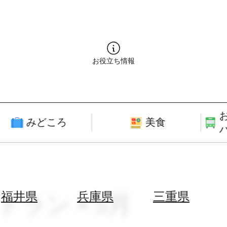
お役立ち情報
みどころ
美食
トラン × 5月
福井県
兵庫県
三重県