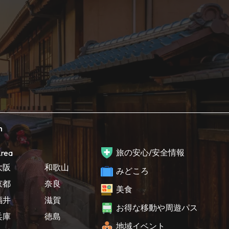
h
旅の安心/安全情報
rea
大阪
和歌山
みどころ
京都
奈良
美食
福井
滋賀
お得な移動や周遊パス
兵庫
徳島
地域イベント