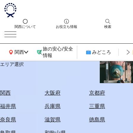
関西について
お役立ち情報
検索
旅の安心/安全
関西広域MAP
関西
みどころ
情報
エリア選択
エ
リ
ア
を
航
関西
大阪府
京都府
選
空
ぶ
券
福井県
兵庫県
三重県
を
ホ
探
奈良県
滋賀県
徳島県
テ
す
ル
鳥取県
和歌山県