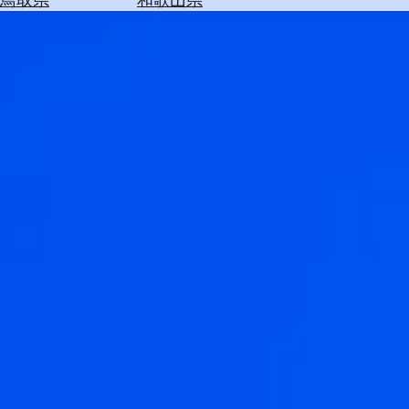
を
為
探
替
す
を
調
べ
天
る
気
を
見
る